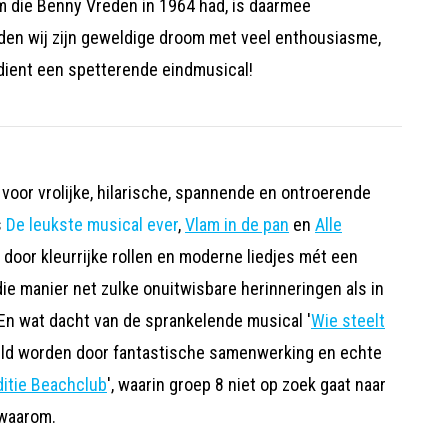
 die Benny Vreden in 1964 had, is daarmee
uden wij zijn geweldige droom met veel enthousiasme,
erdient een spetterende eindmusical!
voor vrolijke, hilarische, spannende en ontroerende
s
De leukste musical ever
,
Vlam in de pan
en
Alle
 door kleurrijke rollen en moderne liedjes mét een
e manier net zulke onuitwisbare herinneringen als in
En wat dacht van de sprankelende musical '
Wie steelt
seld worden door fantastische samenwerking en echte
itie Beachclub
', waarin groep 8 niet op zoek gaat naar
 waarom.